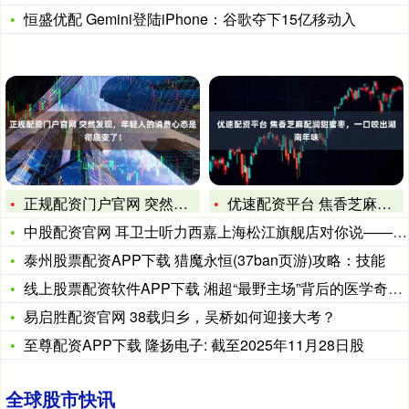
恒盛优配 Gemini登陆iPhone：谷歌夺下15亿移动入
正规配资门户官网 突然发现，年轻人的消费心态是彻底变了！
优速配资平台 焦香芝麻配润甜蜜枣，一口咬出湖南年味
中股配资官网 耳卫士听力西嘉上海松江旗舰店对你说——别让大脑
泰州股票配资APP下载 猎魔永恒(37ban页游)攻略：技能
线上股票配资软件APP下载 湘超“最野主场”背后的医学奇迹：
易启胜配资官网 38载归乡，吴桥如何迎接大考？
至尊配资APP下载 隆扬电子: 截至2025年11月28日股
全球股市快讯