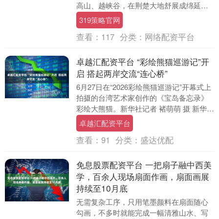
高山、越峡谷，在荆楚大地舒展成绵延的
画卷。湖北，坐拥1061公里长江干流，是
319策略官网
长江径流....
查看：
117
分类：
网络配资平台
卓越汇配资平台 “彩绘熊猫巡游记”开
启 搭起两岸交流“连心桥”
6月27日在“2026彩绘熊猫巡游记”开幕式上
拍摄的台湾艺术家创作的《宝岛备忘录》
彩绘大熊猫。新华社记者 褚萌萌 摄 新华社
台北6月27日电（记者褚萌萌、李建华....
卓越汇配资平台
查看：
91
分类：
盛达优配
免息股票配资平台 一把扇子融中西美
学，百余人现场扇面作画，扇面画展
持续至10月底
无需复杂工序，只用笔墨颜料在扇面随心
勾画，不多时就能完成一幅清雅山水、写