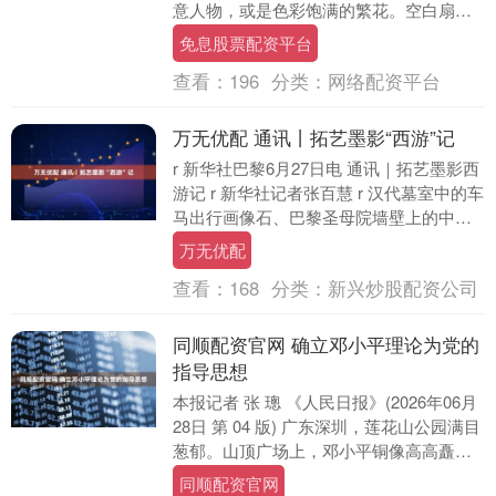
意人物，或是色彩饱满的繁花。空白扇面
在笔下慢慢生出景致，亲手创作的过程新
免息股票配资平台
奇又治愈，体验感....
查看：
196
分类：
网络配资平台
万无优配 通讯丨拓艺墨影“西游”记
r 新华社巴黎6月27日电 通讯｜拓艺墨影西
游记 r 新华社记者张百慧 r 汉代墓室中的车
马出行画像石、巴黎圣母院墙壁上的中世
纪涂鸦，两个在时空上本无交集的陌生....
万无优配
查看：
168
分类：
新兴炒股配资公司
同顺配资官网 确立邓小平理论为党的
指导思想
本报记者 张 璁 《人民日报》(2026年06月
28日 第 04 版) 广东深圳，莲花山公园满目
葱郁。山顶广场上，邓小平铜像高高矗
立，深情注视着脚下这片改革开放....
同顺配资官网