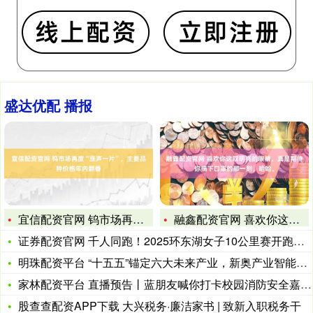
盛达优配 播报
宜信配资官网 钨市场再度“涨声一片”，主要品种价格年内翻番
融鑫配资官网 喜欢你这双明亮的眼睛，真是期待你摘下口罩的那一
证券配资官网 千人同跑！2025环东湖女子10公里赛开跑，玫
明珠配资平台 “十五五”锚定六大未来产业，新奥产业智能助力新
家林配资平台 直播预告丨蓝朋友喊你打卡校园消防安全嘉年华！边
股查查配资APP下载 大兴税务·廉洁家书 | 致新入职税务干