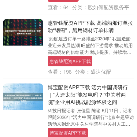
查看：
64
分类：
股如何配资服务平
惠管钱配资APP下载 高端船舶订单拉
动“钢需”，船用钢材订单排满
“船舶建造订单一路排至2030年” 我国造船
业迎来发展热潮 旺盛的下游需求 推动船用
高端钢材的供给能力 稳步提质、持续增强
在造船重镇江苏南通 不仅船企产能满载....
惠管钱配资APP下载
查看：
196
分类：
盛达优配
博宝配资APP下载 活力中国调研行
｜“人造太阳”能发电吗？“中关村两
院”企业用AI挑战能源终极之问
科技日报记者 张佳星 陈瑜 6月11日，记者
跟随2026年“活力中国调研行”北京主题采访
活动来到北京中关村学院与中关村人工智
能研究院（简称“中关村两院”），AI....
博宝配资APP下载