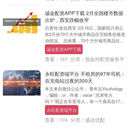
诚金配资APP下载 2月全国楼市数据
出炉，西安跌幅收窄
石青玲/发自西安 3月16日，国家统计局公
布2月份70个大中城市商品住宅销售价格变
动情况。 总体看，70个大中城市商品住宅
销售价格环比降幅继续收窄、同比下降。
诚金配资APP下载
新....
查看：
167
分类：
股如何配资服务平
永旺配资端平台 不租房的97年司机：
在充电站过夜的300天
本文来自微信公众号： 青年志Youthology
，编辑：oi，作者：oscar “兄弟有火
吗？”我正在车里等人，有一个身高在170
厘米、身型精壮的男人在车窗外....
永旺配资端平台
查看：
174
分类：
盛达优配