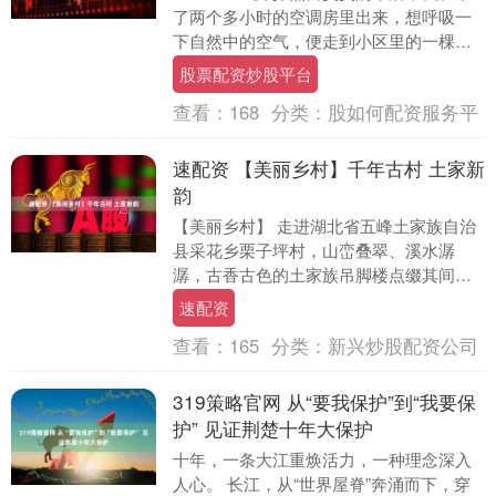
了两个多小时的空调房里出来，想呼吸一
下自然中的空气，便走到小区里的一棵树
下。 如伞的树冠投下巨大阴影，树上有蝉
股票配资炒股平台
在唱。....
查看：
168
分类：
股如何配资服务平
速配资 【美丽乡村】千年古村 土家新
韵
【美丽乡村】 走进湖北省五峰土家族自治
县采花乡栗子坪村，山峦叠翠、溪水潺
潺，古香古色的土家族吊脚楼点缀其间。
这个村落始建于唐末，因漫山栗树葱郁成
速配资
林而得名，是现存....
查看：
165
分类：
新兴炒股配资公司
319策略官网 从“要我保护”到“我要保
护” 见证荆楚十年大保护
十年，一条大江重焕活力，一种理念深入
人心。 长江，从“世界屋脊”奔涌而下，穿