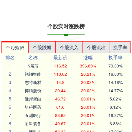
个股实时涨跌榜
个股跌幅
个股流入
个股流出
换手率
个股涨幅
排名
名称
最新价
涨幅
换手率
1
N展芯
116.52
396.89%
79.39%
2
锐翔智能
110.02
20.21%
16.80%
3
志特新材
14.8
20.03%
14.18%
4
博腾股份
20.44
20.02%
14.77%
5
近岸蛋白
46.72
20.01%
5.62%
6
毕得医药
61.6
20.01%
6.12%
7
五洲医疗
83.62
20.01%
18.37%
8
耐科装备
49.67
20.01%
6.83%
9
一博科技
53.33
20.01%
17.26%