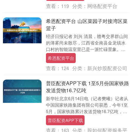
查看：
119
分类：
网络配资平台
希恩配资平台 山区菜园子对接湾区菜
篮子
经济日报记者 刘兴 清晨，赣粤交界群山间
的薄雾尚未散尽，江西省全南县金龙镇水
口村的智能温室里已是一派忙碌景象。菜
农程才明正和工友们忙着采收菜心。几个
希恩配资平台
小时后，这些....
查看：
124
分类：
新兴炒股配资公司
普臣配资APP下载 1至5月份国家铁路
发送货物16.7亿吨
新华社北京6月14日电（记者樊曦）记者从
中国国家铁路集团有限公司获悉，今年1至
5月，国家铁路累计发送货物16.7亿吨，同
比增长1.8%；日均装车18.63万车，....
普臣配资APP下载
查看：
163
分类：
股如何配资服务平