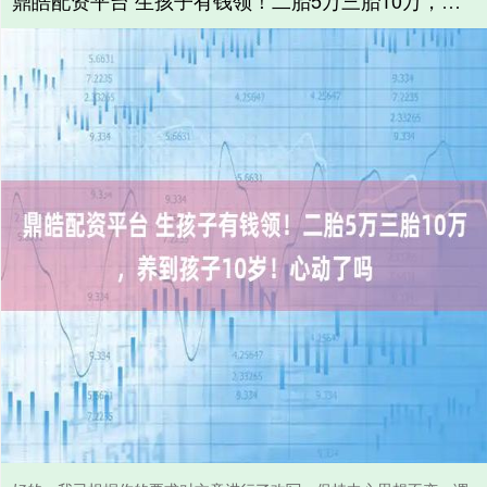
鼎皓配资平台 生孩子有钱领！二胎5万三胎10万，养到孩子10岁！心动了吗