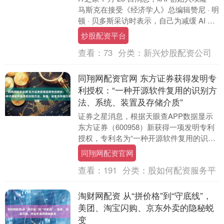
马斯克在接受《经济学人》总编辑赞尼 · 明
顿 · 贝多斯采访时表示，自己为减缓 AI 领
域权力集中所作的....
炒股配资平台
查看：
73
分类：
新兴炒股配资公司
同翔网配资官网 东方证券获得发明专
利授权：“一种开源软件复用的识别方
法、系统、装置及存储介质”
证券之星消息，根据天眼查APP数据显示
东方证券（600958）新获得一项发明专利
授权，专利名为“一种开源软件复用的识别
方法、系统、装置及存储介质”，专利申请
同翔网配资官网
号为....
查看：
191
分类：
股如何配资服务平
淘财网配资 从“拼价格”到“守底线”，
美团、淘宝闪购、京东外卖的隐秘蜕
变