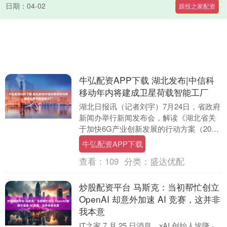
日期：04-02
跟投之家配资
牛弘配资APP下载 湖北发布|中信科
移动年内将建成卫星荷载智能工厂
湖北日报讯（记者刘宇）7月24日，省政府
新闻办举行新闻发布会，解读《湖北省关
于加快6G产业创新发展的行动方案（2026
—2030年）》。中国信科集团中信科移动
牛弘配资APP下载
公....
查看：
109
分类：
盛达优配
炒股配资平台 马斯克：当初帮忙创立
OpenAI 却意外加速 AI 竞赛，这并非
我本意
IT之家 7 月 25 日消息，xAI 创始人埃隆 ·