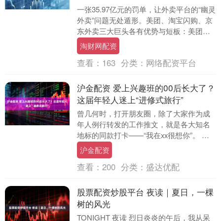
一张35.97亿元的罚单，让外卖平台的“幽灵
外卖”问题无处遁形。美团、淘宝闪购、京
东外卖三大巨头各有优势与短板：美团靠
线下铁军掌控全局，淘宝闪购借阿里全域
淘财网配资
流量降....
查看：
163
分类：
网络配资平台
沪金配资 爱上兴趣班的00后长大了？
这届年轻人迷上“进修式旅行”
曾几何时，打开朋友圈，除了大家作为成
年人例行转发的工作推文，就是各大知名
地标的同款打卡——“我在xx很想你”。 古
镇石板路、本地老酸奶、铁板鱿鱼串……
沪金配资
这些高度同....
查看：
200
分类：
盛达优配
股票配资炒股平台 夜读｜夏日，一棵
树的风光
TONIGHT 夜读 烈日炎炎的午后，我从呆