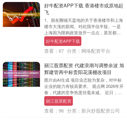
好牛配资APP下载 香港楼市或原地起
飞
1、朋友圈铺天盖地的关于香港楼市和上海
楼市大涨的新闻。对此我半信半疑。一是
上海因为限购政策放开一点点，甚至都没
有完全放开限购，突然之间启动大涨，似
好牛配资APP下载
乎不符合逻辑。....
查看：
67
分类：
网络配资平台
丽江股票配资 代建浪潮与调整余波 旭
辉建管再中标贵阳花溪棚改项目
图片由AI生成 项目业态较为复杂，对中标
企业的能力有较高要求。 观点网 2026年开
春，代建的竞争热度丝毫未减。 近日，旭
辉建管中标贵州省贵阳市花溪区杨家山一
丽江股票配资
号....
查看：
96
分类：
新兴炒股配资公司