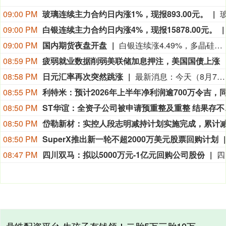
09:00 PM
玻璃连续主力合约日内涨1%，现报893.00元。
09:00 PM
白银连续主力合约日内涨4%，现报15878.00元。
09:00 PM
国内期货夜盘开盘
白银连续涨4.49%，多晶硅连续涨2.95%，黄金连续涨2.45%，工业硅连续涨1.91%，鸡蛋连续涨1.72%。
08:59 PM
疲弱就业数据削弱美联储加息押注，美国国债上涨
08:58 PM
日元汇率再次突然跳涨
最新消息：今天（8月7日），在疲软的美国就业数据公布后，日元兑美元汇率再次突然跳涨：美元一度下跌1.1%，至1美元兑156.68日元。目前尚不清楚是什么推动了这一市场波动，也不确定日本是否再次入市干预。 日本财务大臣片山皋月和美国财长贝森特8月3日确认，日美于美东时间7月31日联合干预外汇市场，支撑日元汇率。干预后，日元汇率一度升至1美元兑换155日元区间，但今天早些时候已回落至1美元兑换158日元区间。（CCTV国际时讯）
08:55 PM
08:50 PM
ST华谊：
08:50 PM
08:50 PM
SuperX推出新一轮不超2000万美元股票回购计划
08:47 PM
四川双马：拟以5000万元-1亿元回购公司股份
四川双马公告，拟使用自有资金以集中竞价