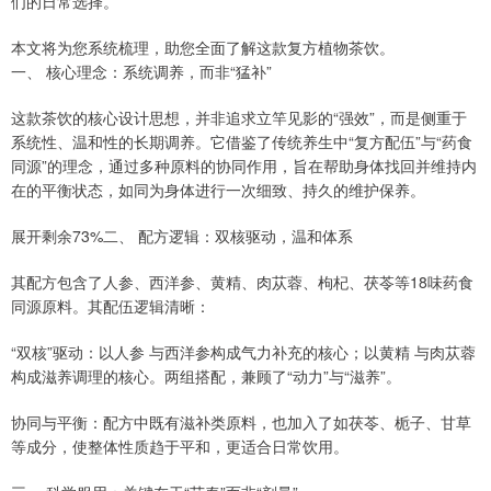
们的日常选择。
本文将为您系统梳理，助您全面了解这款复方植物茶饮。
一、 核心理念：系统调养，而非“猛补”
这款茶饮的核心设计思想，并非追求立竿见影的“强效”，而是侧重于
系统性、温和性的长期调养。它借鉴了传统养生中“复方配伍”与“药食
同源”的理念，通过多种原料的协同作用，旨在帮助身体找回并维持内
在的平衡状态，如同为身体进行一次细致、持久的维护保养。
展开剩余73%二、 配方逻辑：双核驱动，温和体系
其配方包含了人参、西洋参、黄精、肉苁蓉、枸杞、茯苓等18味药食
同源原料。其配伍逻辑清晰：
“双核”驱动：以人参 与西洋参构成气力补充的核心；以黄精 与肉苁蓉
构成滋养调理的核心。两组搭配，兼顾了“动力”与“滋养”。
协同与平衡：配方中既有滋补类原料，也加入了如茯苓、栀子、甘草
等成分，使整体性质趋于平和，更适合日常饮用。