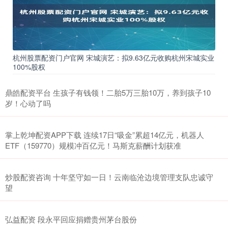
杭州股票配资门户官网 宋城演艺：拟9.63亿元收购杭州宋城实业
100%股权
鼎皓配资平台 生孩子有钱领！二胎5万三胎10万，养到孩子10
岁！心动了吗
掌上乾坤配资APP下载 连续17日“吸金”累超14亿元，机器人
ETF（159770）规模冲百亿元！马斯克薪酬计划获准
炒股配资咨询 十年坚守如一日！云南临沧边境管理支队忠诚守
望
弘益配资 段永平回应捐赠贵州茅台股份