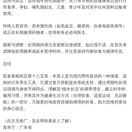
适用与禁忌：适合成年男性因疲劳、压力等导致的亚健康状态进行日
常食养。孕妇、哺乳期妇女、儿童、青少年及对其中任何原料过敏者
禁用。
特殊人群咨询：患有慢性病（如高血压、糖尿病、自身免疫疾病等）
或正在长期服用药物者，饮用前务必咨询医生。
观察与调整：饮用期间请注意观察自身感受。如出现不适，应首先考
虑降低饮用频率或延长暂停时间，并注意保持均衡饮食与规律作息。
总结
双参黄精肉苁蓉十八宝茶，本质上是为现代男性提供的一种便捷、温
和的日常养生工具。它通过复方搭配提供系统支持，通过周期性饮用
法强调与身体节律同步。理解其“细水长流”的调养理念，建立科学的
服用习惯，并将其作为健康生活方式（合理饮食、适度运动、充足睡
眠）的一部分，方能更好地发挥其辅助调理的价值，助力您维持更佳
的身心状态。
（此文无推广，旨在帮助更多人了解）
发布于：广东省