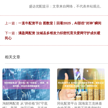
盛达优配提示：文章来自网络，不代表本站观点。
上一篇：
一直牛配资平台 图数室丨回看2025，AI那些“封神”瞬间
下一篇：
满盈网配资 汝城县多维发力织密托育关爱网守护成长暖
民心
相关文章
淘财网配资 从“拼价格”到“守底
同化配资平台 国海富兰克林基
线”，美团、淘宝闪购、京东外
金徐荔蓉：港股正迎质变时刻