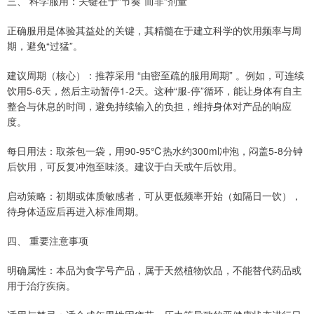
三、 科学服用：关键在于“节奏”而非“剂量”
正确服用是体验其益处的关键，其精髓在于建立科学的饮用频率与周
期，避免“过猛”。
建议周期（核心）：推荐采用 “由密至疏的服用周期” 。例如，可连续
饮用5-6天，然后主动暂停1-2天。这种“服-停”循环，能让身体有自主
整合与休息的时间，避免持续输入的负担，维持身体对产品的响应
度。
每日用法：取茶包一袋，用90-95℃热水约300ml冲泡，闷盖5-8分钟
后饮用，可反复冲泡至味淡。建议于白天或午后饮用。
启动策略：初期或体质敏感者，可从更低频率开始（如隔日一饮），
待身体适应后再进入标准周期。
四、 重要注意事项
明确属性：本品为食字号产品，属于天然植物饮品，不能替代药品或
用于治疗疾病。