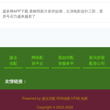
盛多网APP下载 黄晓明新片差评如潮，主演电影连扑三部，票
房号召力越来越差了
盛达
网络配
股如何配
新兴炒股
优配
资平台
资服务平
配资公司
友情链接：
Powered by
盛达优配
RSS地图
HTML地图
Copyright
© 2023-2026