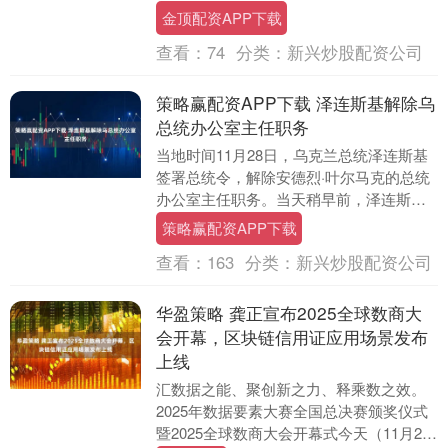
议员投反对票。 根据这项预算法案，
金顶配资APP下载
202....
查看：
74
分类：
新兴炒股配资公司
策略赢配资APP下载 泽连斯基解除乌
总统办公室主任职务
当地时间11月28日，乌克兰总统泽连斯基
签署总统令，解除安德烈·叶尔马克的总统
办公室主任职务。当天稍早前，泽连斯基
称，叶尔马克已经提交了辞职声明。 54岁
策略赢配资APP下载
的叶尔....
查看：
163
分类：
新兴炒股配资公司
华盈策略 龚正宣布2025全球数商大
会开幕，区块链信用证应用场景发布
上线
汇数据之能、聚创新之力、释乘数之效。
2025年数据要素大赛全国总决赛颁奖仪式
暨2025全球数商大会开幕式今天（11月25