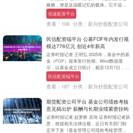
麻糖，便是这温暖记忆的载体。它不追求
繁复的工艺，只用朴实的原料，便能交织
优速配资平台
出令人安心的香甜....
查看：
106
分类：
新兴炒股配资公司
民信配资端平台 公募FOF年内发行规
模达776亿元 创近4年新高
证券时报记者 王明弘 2025年，基金中的基
金（FOF）迎来发行热潮。Wind数据显
示，以基金成立日统计，截至12月7日，年
内新成立公募FOF达74只，发行总规....
民信配资端平台
查看：
187
分类：
新兴炒股配资公司
期货配资公司平台 基金公司绩效考核
意见稿出炉 薪酬与长期业绩紧密挂钩
证券时报记者 赵梦桥 吴琦 证券时报记者获
悉，根据相关法律法规，近日有关部门制
定并下发《基金管理公司绩效考核管理指