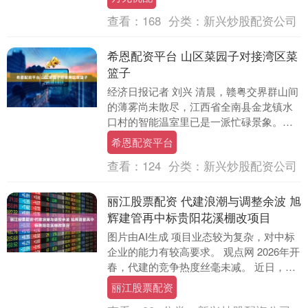
查看：
168
分类：
新兴炒股配资公司
希恩配资平台 山区菜园子对接湾区菜
篮子
经济日报记者 刘兴 清晨，赣粤交界群山间
的薄雾尚未散尽，江西省全南县金龙镇水
口村的智能温室里已是一派忙碌景象。菜
农程才明正和工友们忙着采收菜心。几个
希恩配资平台
小时后，这些....
查看：
124
分类：
新兴炒股配资公司
丽江股票配资 代建浪潮与调整余波 旭
辉建管再中标贵阳花溪棚改项目
图片由AI生成 项目业态较为复杂，对中标
企业的能力有较高要求。 观点网 2026年开
春，代建的竞争热度丝毫未减。 近日，旭
辉建管中标贵州省贵阳市花溪区杨家山一
丽江股票配资
号....