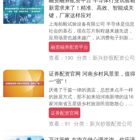
新需求来了！精准、高效、智能成关
键，厂家这样应对
上海柏毅试验设备有限公司 半导体是信息
社会的基石，现在芯片制程越来越先进，
应用场景也越来越广，从消费电子到新能
源汽车、AI、物联网，无处不在。随之而
融资融券配资平台
来的，是对芯....
查看：
190
分类：
新兴炒股配资公司
证券配资官网 河南乡村风景里，值得
一“宿”！
厌倦了千篇一律的酒店，总想来点不一样
的旅居方式，那不如来咱河南新增的这16
家河南省五星级乡村旅游民宿散散心，解
锁一场闲适又鲜活的中原体验。在庭院烹
证券配资官网
一壶山茶，在露....
查看：
91
分类：
新兴炒股配资公司
万达策略 在南京做心理咨询，你应该