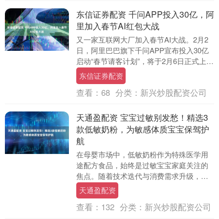
东信证券配资 千问APP投入30亿，阿
里加入春节AI红包大战
又一家互联网大厂加入春节AI大战。2月2
日，阿里巴巴旗下千问APP宣布投入30亿
启动“春节请客计划”，将于2月6日正式上
线。春节期间，千问APP将联合淘宝闪
东信证券配资
购、....
查看：
68
分类：
新兴炒股配资公司
天通盈配资 宝宝过敏别发愁！精选3
款低敏奶粉，为敏感体质宝宝保驾护
航
在母婴市场中，低敏奶粉作为特殊医学用
途配方食品，始终是过敏宝宝家庭关注的
焦点。随着技术迭代与消费需求升级，头
部品牌在配方研发、工艺创新及服务体系
天通盈配资
上的竞争愈发激烈....
查看：
132
分类：
新兴炒股配资公司