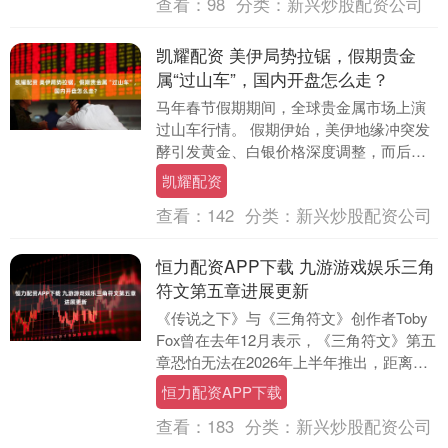
查看：
98
分类：
新兴炒股配资公司
凯耀配资 美伊局势拉锯，假期贵金
属“过山车”，国内开盘怎么走？
马年春节假期期间，全球贵金属市场上演
过山车行情。 假期伊始，美伊地缘冲突发
酵引发黄金、白银价格深度调整，而后半
周避险情绪卷土重来，国际金价强势反
凯耀配资
弹。2月23日，....
查看：
142
分类：
新兴炒股配资公司
恒力配资APP下载 九游游戏娱乐三角
符文第五章进展更新
《传说之下》与《三角符文》创作者Toby
Fox曾在去年12月表示，《三角符文》第五
章恐怕无法在2026年上半年推出，距离完
成仍需数月时间。不过，最新消息显
恒力配资APP下载
示，....
查看：
183
分类：
新兴炒股配资公司