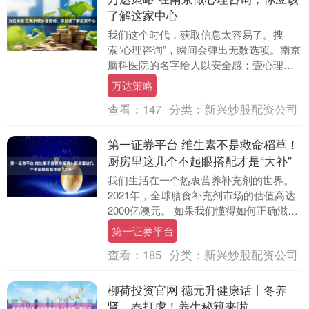
了解这家中心
我们这个时代，获取信息太容易了。搜
索“心理咨询”，瞬间会弹出无数选项。南京
脑科医院的名字给人以安全感；壹心理的
App让人感觉现代又便捷。但有时，选择过
万达策略
多反而让人....
查看：
147
分类：
新兴炒股配资公司
第一证券平台 维生素不是救命稻草！
厨房里这几个不起眼搭配才是“大补”
我们生活在一个热衷营养补充剂的世界。
2021年，全球膳食补充剂市场的估值高达
2000亿澳元。 如果我们懂得如何正确滋养
自己，大多数情况下就可以不再依赖药片
第一证券平台
——也....
查看：
185
分类：
新兴炒股配资公司
柳荷投资官网 德元升健康话丨冬养
肾，春打虎！养生秘籍来啦