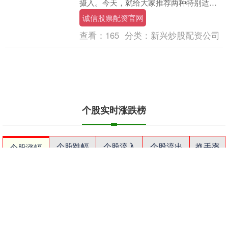
摄入。今天，就给大家推荐两种特别适合
甲减朋友食用的肉类，记得常端上餐桌
诚信股票配资官网
哦！ 🌟 第一种：....
查看：
165
分类：
新兴炒股配资公司
个股实时涨跌榜
个股跌幅
个股流入
个股流出
换手率
个股涨幅
排名
名称
最新价
涨幅
换手率
1
N展芯
116.52
396.89%
79.39%
2
锐翔智能
110.02
20.21%
16.80%
3
志特新材
14.8
20.03%
14.18%
4
博腾股份
20.44
20.02%
14.77%