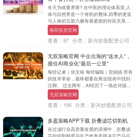
冬天为啥要养肾? 在中医的理论体系里,人
体与自然界是一个有机的整体,四季的更迭
与人体的五脏六腑有着紧密的对应关系。
其中,冬季对应的正是人体的肾脏。就像
柳荷投资官网
《黄帝内经....
查看：
87
分类：
新兴炒股配资公司
无双策略官网 中企出海的“送水人”，
接住AI商业化“最后一公里”
每经记者｜张文瑜 每经编辑｜贺娟娟 所有
的技术革命，最终都要在商业报表中找到
注脚。 过去两年，AI经历了一场史诗级
的“军备竞赛”，从GPT-3到GPT-4，从千....
无双策略官网
查看：
196
分类：
新兴炒股配资公司
多盈策略APP下载 折叠滤芯切割机
在过滤行业高质量发展的浪潮中，折叠滤
芯的切割精度与生产效率直接决定产品品