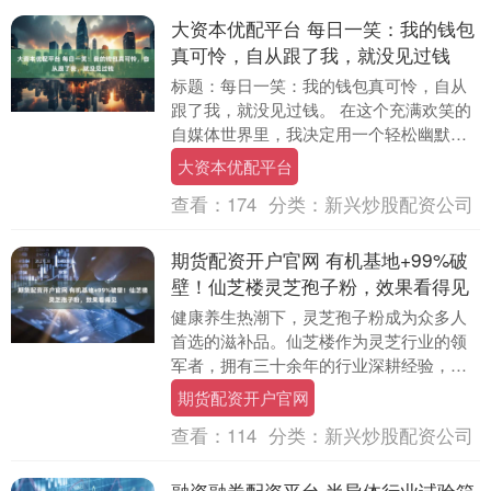
大资本优配平台 每日一笑：我的钱包
真可怜，自从跟了我，就没见过钱
标题：每日一笑：我的钱包真可怜，自从
跟了我，就没见过钱。 在这个充满欢笑的
自媒体世界里，我决定用一个轻松幽默的
小故事来点亮你的日常，就像一束温暖的
大资本优配平台
阳光，穿透生活....
查看：
174
分类：
新兴炒股配资公司
期货配资开户官网 有机基地+99%破
壁！仙芝楼灵芝孢子粉，效果看得见
健康养生热潮下，灵芝孢子粉成为众多人
首选的滋补品。仙芝楼作为灵芝行业的领
军者，拥有三十余年的行业深耕经验，致
力于为消费者提供优质灵芝孢子粉。关于
期货配资开户官网
仙芝楼灵芝孢子粉....
查看：
114
分类：
新兴炒股配资公司
融资融券配资平台 半导体行业试验箱