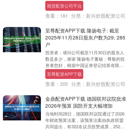
引（征求意见稿）》（以下简称《指
期货配资公司平台
引》）。《指引....
查看：
181
分类：
新兴炒股配资公司
至尊配资APP下载 隆扬电子: 截至
2025年11月28日股东户数为29, 285
户
投资者：请问公司截至11月30日的股东人
数是多少，谢谢 隆扬电子董秘：尊敬的投
资者您好，根据中国证券登记结算有限责
任公司提供最新的《合并普通账户和融资
至尊配资APP下载
融券信用账....
查看：
205
分类：
新兴炒股配资公司
金鼎配资APP下载 德国联邦议院批准
2026年预算 国防开支大幅增加
当地时间28日，德国联邦议院通过了2026
年财政预算法案，该预算法案由执政联盟
共同提出，有322名议员投赞成票，252名