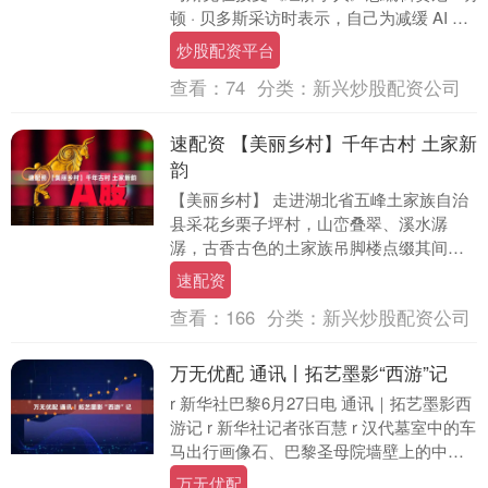
顿 · 贝多斯采访时表示，自己为减缓 AI 领
域权力集中所作的....
炒股配资平台
查看：
74
分类：
新兴炒股配资公司
速配资 【美丽乡村】千年古村 土家新
韵
【美丽乡村】 走进湖北省五峰土家族自治
县采花乡栗子坪村，山峦叠翠、溪水潺
潺，古香古色的土家族吊脚楼点缀其间。
这个村落始建于唐末，因漫山栗树葱郁成
速配资
林而得名，是现存....
查看：
166
分类：
新兴炒股配资公司
万无优配 通讯丨拓艺墨影“西游”记
r 新华社巴黎6月27日电 通讯｜拓艺墨影西
游记 r 新华社记者张百慧 r 汉代墓室中的车
马出行画像石、巴黎圣母院墙壁上的中世
纪涂鸦，两个在时空上本无交集的陌生....
万无优配