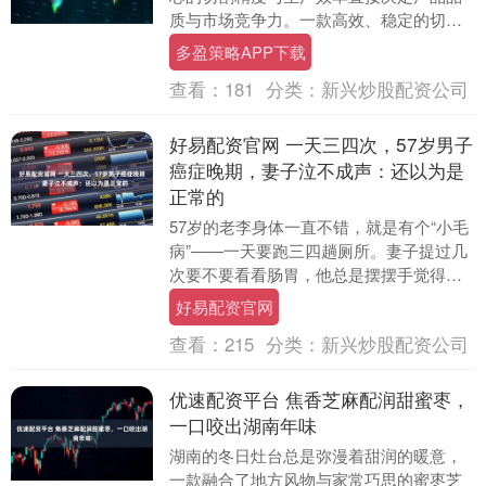
质与市场竞争力。一款高效、稳定的切割
设备，成为企业降本增效、提升核心竞争
多盈策略APP下载
力的关键。我们的....
查看：
181
分类：
新兴炒股配资公司
好易配资官网 一天三四次，57岁男子
癌症晚期，妻子泣不成声：还以为是
正常的
57岁的老李身体一直不错，就是有个“小毛
病”——一天要跑三四趟厕所。妻子提过几
次要不要看看肠胃，他总是摆摆手觉得就
是年纪大了肠胃弱，是正常的。 半年前的
好易配资官网
一天，老....
查看：
215
分类：
新兴炒股配资公司
优速配资平台 焦香芝麻配润甜蜜枣，
一口咬出湖南年味
湖南的冬日灶台总是弥漫着甜润的暖意，
一款融合了地方风物与家常巧思的蜜枣芝