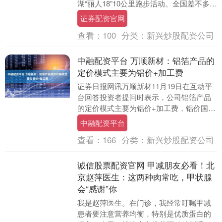
湖“丽人18”10公里跑步活动。全国差不多一
千名女性参加了这个活动，她们用脚步去
证券配资官网
感受....
查看：
100
分类：
新兴炒股配资公司
中融配资平台 万顺新材：铝箔产品的
定价模式主要为铝价+加工费
证券日报网讯万顺新材11月19日在互动平
台回答投资者提问时表示，公司铝箔产品
的定价模式主要为铝价+加工费，铝价国内
销售主要参考沪铝或长江有色铝价，出口
中融配资平台
主要参考L....
查看：
166
分类：
新兴炒股配资公司
诚信股票配资官网 甲减朋友必看！北
京赵萍医生：这两种肉常吃，甲状腺
会“感谢”你
我是赵萍医生。在门诊，我经常叮嘱甲减
患者要注意营养均衡，特别是优质蛋白的