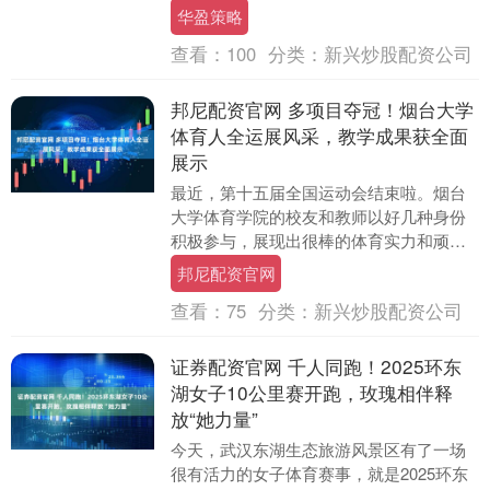
日）在上海国际会议中心举办。上海市委
华盈策略
副书....
查看：
100
分类：
新兴炒股配资公司
邦尼配资官网 多项目夺冠！烟台大学
体育人全运展风采，教学成果获全面
展示
最近，第十五届全国运动会结束啦。烟台
大学体育学院的校友和教师以好几种身份
积极参与，展现出很棒的体育实力和顽强
拼搏的精神。在柔道、摔跤、游泳等好多
邦尼配资官网
项目里，他们成绩....
查看：
75
分类：
新兴炒股配资公司
证券配资官网 千人同跑！2025环东
湖女子10公里赛开跑，玫瑰相伴释
放“她力量”
今天，武汉东湖生态旅游风景区有了一场
很有活力的女子体育赛事，就是2025环东